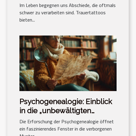
Gedenken an einen
Im Leben begegnen uns Abschiede, die oftmals
geliebten Menschen
schwer zu verarbeiten sind. Trauertattoos
bieten...
Psychogenealogie: Einblick
in die „unbewältigten
Trauerfälle“ des
Die Erforschung der Psychogenealogie öffnet
Familienstammbaums
ein faszinierendes Fenster in die verborgenen