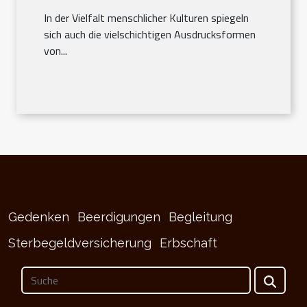
verschiedenen Kulturen
In der Vielfalt menschlicher Kulturen spiegeln
sich auch die vielschichtigen Ausdrucksformen
von...
Gedenken
Beerdigungen
Begleitung
Sterbegeldversicherung
Erbschaft