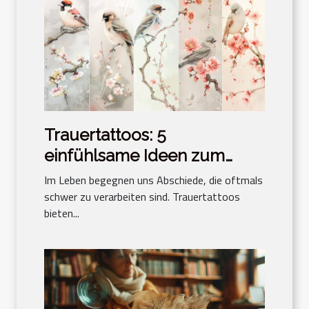
Trauertattoos: 5
einfühlsame Ideen zum
Gedenken an einen
Im Leben begegnen uns Abschiede, die oftmals
geliebten Menschen
schwer zu verarbeiten sind. Trauertattoos
bieten...