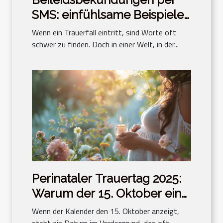
SMS: einfühlsame Beispiele
und Tipps zum Verfassen
Wenn ein Trauerfall eintritt, sind Worte oft
schwer zu finden. Doch in einer Welt, in der...
Perinataler Trauertag 2025:
Warum der 15. Oktober ein
wesentliches Datum ist
Wenn der Kalender den 15. Oktober anzeigt,
steht ein Datum im Vordergrund, das oft