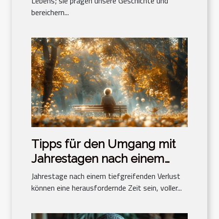
Lebens; sie prägen unsere Geschichte und
bereichern...
Tipps für den Umgang mit
Jahrestagen nach einem
Verlust
Jahrestage nach einem tiefgreifenden Verlust
können eine herausfordernde Zeit sein, voller...